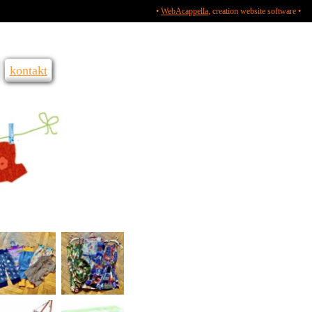
•
WebAcappella
, creation website software •
kontakt