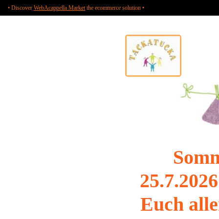
• Discover
WebAcappella Market
the ecommerce solution •
Somm
25.7.2026
Euch alle