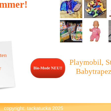
mmer!
ten
Playmobil, 
r
Bio-Mode NEU!!
Babytrapez
copyright: tackatucka 2025